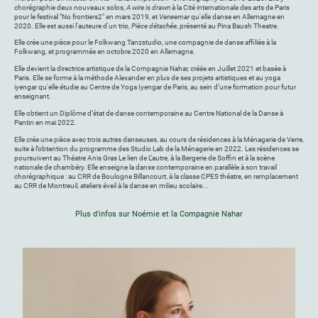
chorégraphie deux nouveaux solos,
A wire is drawn
à la Cité internationale des arts de Paris
pour le festival "No frontiers2" en mars 2019, et
Veneemar
qu'elle danse en Allemagne en
2020. Elle est aussi l'auteure d'un trio,
Pièce détachée
, présenté au Pina Baush Theatre.
Elle crée une pièce pour le Folkwang Tanzstudio, une compagnie de danse affiliée à la
Folkwang, et programmée en octobre 2020 en Allemagne.
Elle devient la directrice artistique de la Compagnie Nahar, créée en Juillet 2021 et basée à
Paris. Elle se forme à la méthode Alexander en plus de ses projets artistiques et au yoga
iyengar qu'elle étudie au Centre de Yoga Iyengar de Paris, au sein d’une formation pour futur
enseignant.
Elle obtient un Diplôme d’état de danse contemporaine au Centre National de la Danse à
Pantin en mai 2022.
Elle crée une pièce avec trois autres danseuses, au cours de résidences à la Ménagerie de Verre,
suite à l’obtention du programme des Studio Lab de la Ménagerie en 2022. Les résidences se
poursuivent au Théatre Anis Gras Le lien de L’autre, à la Bergerie de Soffin et à la scène
nationale de chambéry. Elle enseigne la danse contemporaine en parallèle à son travail
chorégraphique : au CRR de Boulogne Billancourt, à la classe CPES théatre, en remplacement
au CRR de Montreuil, ateliers éveil à la danse en milieu scolaire...
Plus d'infos sur Noémie et la Compagnie Nahar