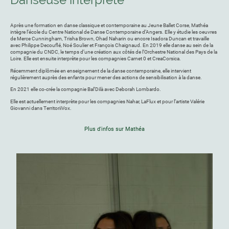
Après une formation en danse classique et contemporaine au Jeune Ballet Corse, Mathéa
intègre l’école du Centre National de Danse Contemporaine d’Angers. Elle y étudie les oeuvres
de Merce Cunningham, Trisha Brown, Ohad Naharin ou encore Isadora Duncan et travaille
avec Philippe Decouflé, Noé Soulier et François Chaignaud. En 2019 elle danse au sein de la
compagnie du CNDC, le temps d’une création aux côtés de l’Orchestre National des Pays de la
Loire. Elle est ensuite interprète pour les compagnies Carnet 0 et CreaCorsica.
Récemment diplômée en enseignement de la danse contemporaine, elle intervient
régulièrement auprès des enfants pour mener des actions de sensibilisation à la danse.
En 2021 elle co-crée la compagnie Bal’Dilà avec Deborah Lombardo.
Elle est actuellement interprète pour les compagnies Nahar, LaFlux et pour l’artiste Valérie
Giovanni dans TerritoriiVox.
Plus d'infos sur Mathéa