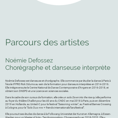
Parcours des artistes
Noémie Defossez
Chorégraphe et danseuse interprète
Noémie Defossez est danseuse et chorégraphe. Elle commence par étudier la danse à Paris à
l’école IFPRO Rick Odums au sein de la formation pour danseurs interprètes en 2014-2016.
Elle intègre ensuite le Centre National de Danse Contemporaine d’Angers en 2016-2018, et
obtient son DNSPD et une Licence en sciences sociales.
Dans le cadre de son cursus de formation, elle crée un solo
Down into the rise
qu'elle performe
au foyer du théâtre Chaillot pour les 40 ans du CNDC en mai 2018 à Paris, puis en décembre
2019 en Hollande, au United-C pour le festival "Saisoning winter", au Festival Barnes Crossing
à Cologne, pour le ‘’Solo Duo nrw + friends internationalsTanzfestival’’.
Elle poursuit ses études de danse à la Folkwang Universitat der Kunst en Allemagne, à Essen-
Werden pour un Master of Arts - Tanzkomposition- Choreography en 2018-2020. Elle y