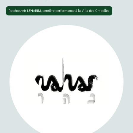
Redécouvrir LEHARIM, dernière performance à la Villa des Ombelles