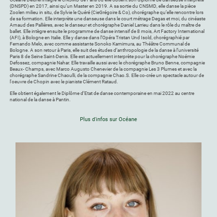
(DNSPD) en 2017, ainsi qu’un Master en 2019. A sa sortie du CNSMD, elle danse la pièce
Zoolen milieu in situ, de Sylvie le Quéré (CieGrégoire & Co), chorégraphe qu’elle rencontre lors
de sa formation. Elle interprète une danseuse dans le court métrage Degas et moi, du cinéaste
Arnaud des Pallières, avec le danseur et chorégraphe Daniel Larrieu dans le rôle du maître de
ballet. Elle intègre ensuite le programme de danse intensif de 8 mois, Art Factory International
(AFI), à Bologne en Italie. Elle y danse dans l’Opéra Tristan Und Isold, chorégraphié par
Fernando Melo, avec comme assistante Sonoko Kamimura, au Théâtre Communal de
Bologne. A son retour à Paris, elle suit des études d’anthropologie de la danse à l’université
Paris 8 de Seine Saint-Denis. Elle est actuellement interprète pour la chorégraphe Noémie
Defossez, compagnie Nahar. Elle travaille aussi avec le chorégraphe Bruno Benne, compagnie
Beaux- Champs, avec Marco Augusto Chenevier de la compagnie Les 3 Plumes et avec la
chorégraphe Sandrine Chaoulli, de la compagnie Chao.S. Elle co-crée un spectacle autour de
l'oeuvre de Chopin avec le pianiste Clément Rataud.
Elle obtient également le Diplôme d’Etat de danse contemporaine en mai 2022 au centre
national de la danse à Pantin.
Plus d'infos sur Océane