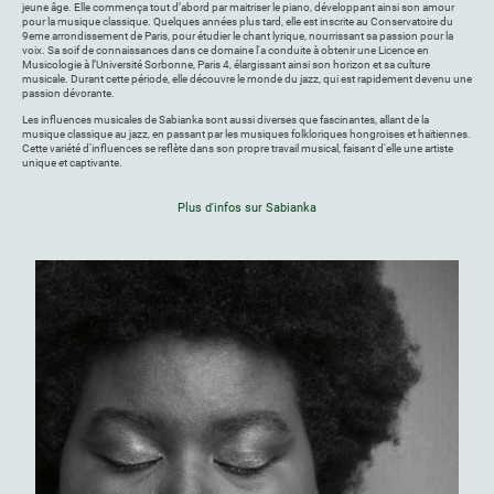
jeune âge. Elle commença tout d’abord par maitriser le piano, développant ainsi son amour
pour la musique classique. Quelques années plus tard, elle est inscrite au Conservatoire du
9eme arrondissement de Paris, pour étudier le chant lyrique, nourrissant sa passion pour la
voix. Sa soif de connaissances dans ce domaine l'a conduite à obtenir une Licence en
Musicologie à l’Université Sorbonne, Paris 4, élargissant ainsi son horizon et sa culture
musicale. Durant cette période, elle découvre le monde du jazz, qui est rapidement devenu une
passion dévorante.
Les influences musicales de Sabianka sont aussi diverses que fascinantes, allant de la
musique classique au jazz, en passant par les musiques folkloriques hongroises et haïtiennes.
Cette variété d'influences se reflète dans son propre travail musical, faisant d'elle une artiste
unique et captivante.
Plus d'infos sur Sabianka