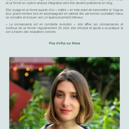
et se forme en sophro-analyse intégrative dont elle devient praticienne en 2019.
Elle voyage et se forme auprès d’un « maître » en Inde avant de transmettre le Yoga au
plus grand nombre tout en accompagnant en cabinet des personnes souhaitant mieux
se connaître et évoluer vers un épanouissement intérieur.
« La connaissance est en constante évolution », elle affine ses connaissances et
continue de se former régulièrement. En 2022, elle introduit et ajoute à sa pratique le
son à travers des relaxations sonores.
Plus d'infos sur Mona